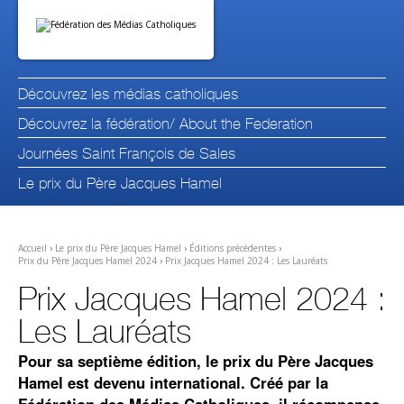
Aller
Outils
au
personnels
contenu.
|
Aller
à
la
navigation
Découvrez les médias catholiques
Découvrez la fédération/ About the Federation
Journées Saint François de Sales
Le prix du Père Jacques Hamel
Accueil
›
Le prix du Père Jacques Hamel
›
Éditions précédentes
›
Prix du Père Jacques Hamel 2024
›
Prix Jacques Hamel 2024 : Les Lauréats
Prix Jacques Hamel 2024 :
Les Lauréats
Pour sa septième édition, le prix du Père Jacques
Hamel est devenu international. Créé par la