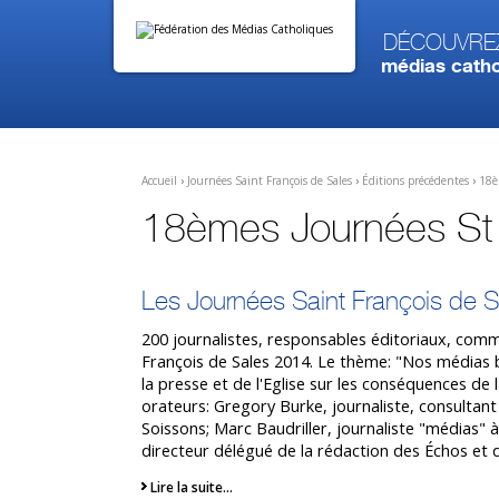
Aller
Outils
au
personnels
contenu.
Découvre
|
médias catho
Aller
à
la
navigation
Accueil
›
Journées Saint François de Sales
›
Éditions précédentes
›
18è
18èmes Journées St 
Les Journées Saint François de 
200 journalistes, responsables éditoriaux, comm
François de Sales 2014. Le thème: "Nos médias 
la presse et de l'Eglise sur les conséquences de 
orateurs: Gregory Burke, journaliste, consulta
Soissons; Marc Baudriller, journaliste "médias"
directeur délégué de la rédaction des Échos et 
Lire la suite…