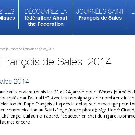
z les
Découvrez la
Journées Saint
L
liques
fédération/ About
François de Sales
the Federation
mes Journées St François de Sales_2014
François de Sales_2014
Sales 2014
unicants étaient réunis les 23 et 24 janvier pour 18èmes Journées 
bousculés par l'actualité". Avec les témoignages de nombreux inter
l'élection du Pape François et après le débat sur le mariage pour to
nt en communication au Saint-Siège (notre photo); Mgr Hervé Giraud
 à Challenge; Guillaume Tabard, rédacteur en chef du Figaro, Domin
d'autres encore.