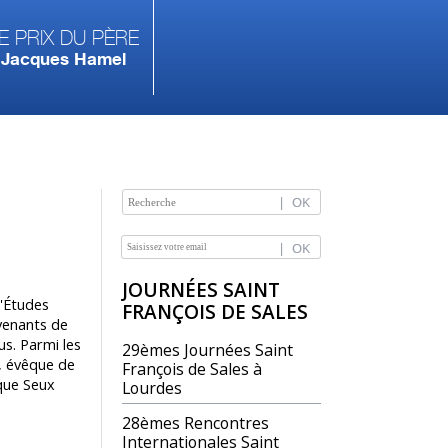
e prix du Père
Jacques Hamel
NAVIGATION
JOURNÉES SAINT
d'Études
FRANÇOIS DE SALES
venants de
us. Parmi les
29èmes Journées Saint
, évêque de
François de Sales à
ique Seux
Lourdes
28èmes Rencontres
Internationales Saint