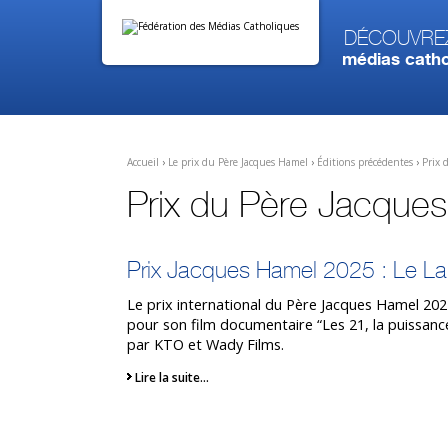
Aller
Outils
au
personnels
contenu.
Découvre
|
médias catho
Aller
à
la
navigation
Accueil
›
Le prix du Père Jacques Hamel
›
Éditions précédentes
›
Prix 
Prix du Père Jacque
Prix Jacques Hamel 2025 : Le La
Le prix international du Père Jacques Hamel 202
pour son film documentaire “Les 21, la puissance 
par KTO et Wady Films.
Lire la suite…