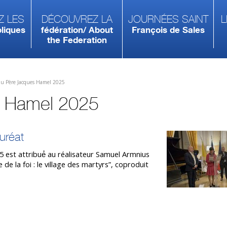
z les
Découvrez la
Journées Saint
L
liques
fédération/ About
François de Sales
the Federation
du Père Jacques Hamel 2025
s Hamel 2025
uréat
5 est attribué́ au réalisateur Samuel Armnius
de la foi : le village des martyrs”, coproduit