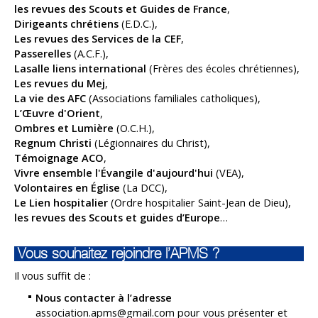
les revues des Scouts et Guides de France
,
Dirigeants chrétiens
(E.D.C.),
Les revues des Services de la CEF
,
Passerelles
(A.C.F.),
Lasalle liens international
(Frères des écoles chrétiennes),
Les revues du Mej
,
La vie des AFC
(Associations familiales catholiques),
L’Œuvre d'Orient
,
Ombres et Lumière
(O.C.H.),
Regnum Christi
(Légionnaires du Christ),
Témoignage ACO
,
Vivre ensemble l'Évangile d'aujourd'hui
(VEA),
Volontaires en Église
(La DCC),
Le Lien hospitalier
(Ordre hospitalier Saint-Jean de Dieu),
les revues des Scouts et guides d’Europe
…
Vous souhaitez rejoindre l’APMS ?
Il vous suffit de :
Nous contacter à l’adresse
association.apms@gmail.com
pour vous présenter et