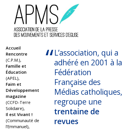
Accueil
L’association, qui a
Rencontre
(C.P.M.),
adhéré en 2001 à la
Famille et
Fédération
Éducation
(APEL),
Française des
Faim et
Médias catholiques,
Développement
magazine
regroupe une
(CCFD-Terre
Solidaire),
trentaine de
Il est Vivant !
revues
(Communauté de
l’Emmanuel),