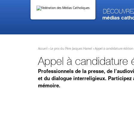
Aller
Outils
au
personnels
contenu.
Découvre
|
médias catho
Aller
à
la
navigation
Accueil
›
Le prix du Père Jacques Hamel
›
Appel à candidature éditio
Appel à candidature 
Professionnels de la presse, de l’audiovi
et du dialogue interreligieux. Participe
mémoire.