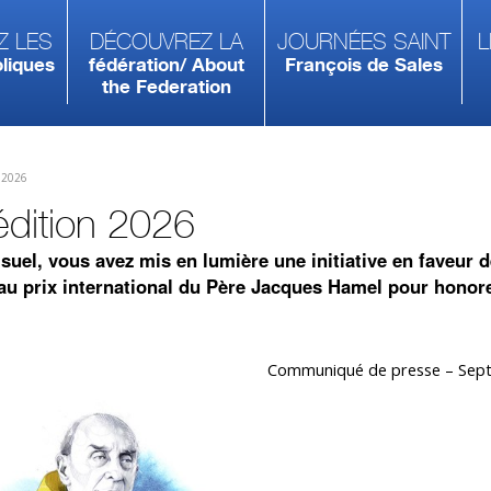
z les
Découvrez la
Journées Saint
L
liques
fédération/ About
François de Sales
the Federation
n 2026
édition 2026
suel, vous avez mis en lumière une initiative en faveur d
z au prix international du Père Jacques Hamel pour honor
Communiqué de presse – Sep