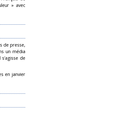
uleur » avec
ts de presse,
ans un média
 s’agisse de
es en janvier