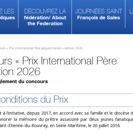
z les
Découvrez la
Journées Saint
L
liques
fédération/ About
François de Sales
the Federation
urs « Prix International Père Jacques Hamel » édition 2026
 « Prix International Père
tion 2026
èglement du concours
 conditions du Prix
 l’initiative, depuis 2017, en accord avec sa famille et le diocèse
onorer la mémoire du prêtre assassiné par deux jeunes fanatique
nt-Étienne-du-Rouvray, en Seine-Maritime, le 26 juillet 2016.