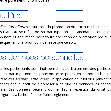
t être purement honorifique(s).
du Prix
dias Catholiques
assureront la promotion du Prix aussi bien dans 
ltat. Du seul fait de sa participation, le candidat autorise p
son nom et son image pour toute opération de promotion liée au p
 quelque rémunération ou indemnité que ce soit.
n des données personnelles
les participants sont indispensables au traitement des participa
, les participations ne pourront être prises en compte. Elles p
tion des Médias Catholiques
. En application de la loi du 6 janvier 
cipants ont le droit de s'opposer à ce que les données les conce
iale. Ces données peuvent donner lieu à l’exercice du droit d
 figurant à l’article 2 du présent règlement.