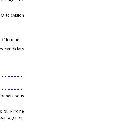
O télévision
 défendue.
es candidats
sionnels sous
s du Prix ne
e partageront