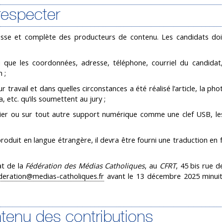
 respecter
esse et complète des producteurs de contenu. Les candidats doi
i que les coordonnées, adresse, téléphone, courriel du candida
 ;
ravail et dans quelles circonstances a été réalisé l’article, la phot
 etc. qu’ils soumettent au jury ;
pier ou sur tout autre support numérique comme une clef USB, le
roduit en langue étrangère, il devra être fourni une traduction en fr
at de la
Fédération des Médias Catholiques
, au
CFRT
, 45 bis rue d
deration@medias-catholiques.fr
avant le 13 décembre 2025 minuit
ntenu des contributions