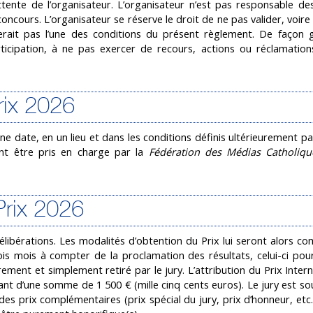
tente de l’organisateur. L’organisateur n’est pas responsable d
ncours. L’organisateur se réserve le droit de ne pas valider, voire
terait pas l’une des conditions du présent règlement. De façon g
rticipation, à ne pas exercer de recours, actions ou réclamation
rix 2026
 date, en un lieu et dans les conditions définis ultérieurement par
ont être pris en charge par la
Fédération des Médias Catholiqu
Prix 2026
élibérations. Les modalités d’obtention du Prix lui seront alors c
ois mois à compter de la proclamation des résultats, celui-ci pour
ement et simplement retiré par le jury. L’attribution du Prix Inter
nt d’une somme de 1 500 € (mille cinq cents euros). Le jury est so
des prix complémentaires (prix spécial du jury, prix d’honneur, etc