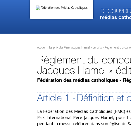
Aller
Outils
au
personnels
contenu.
Découvre
|
médias catho
Aller
à
la
navigation
Accueil
›
Le prix du Père Jacques Hamel
›
Le prix
›
Règlement du conco
Règlement du concours
Jacques Hamel » édi
Fédération des médias catholiques - R
Article 1 - Définition et
La Fédération des Médias Catholiques (FMC) est à
Prix International Père Jacques Hamel, pour h
pendant la messe célébrée dans son église de Sai