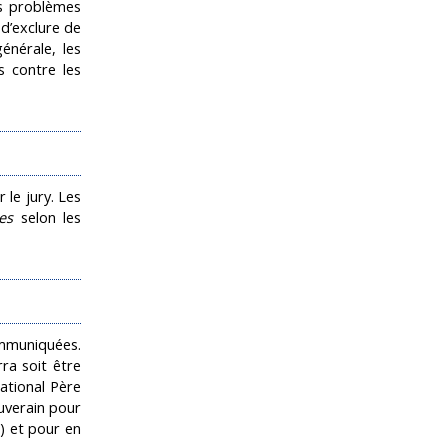
es problèmes
 d’exclure de
énérale, les
s contre les
 le jury. Les
es
selon les
ommuniquées.
ra soit être
national Père
uverain pour
.) et pour en