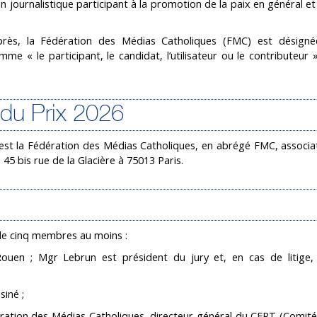
 journalistique participant à la promotion de la paix en général e
-après, la Fédération des Médias Catholiques (FMC) est désig
me « le participant, le candidat, l’utilisateur ou le contributeur »
r du Prix 2026
 est la Fédération des Médias Catholiques, en abrégé FMC, associat
 45 bis rue de la Glacière à 75013 Paris.
 de cinq membres au moins :
en ; Mgr Lebrun est président du jury et, en cas de litige, 
iné ;
ation des Médias Catholiques, directeur général du CFRT (Comité