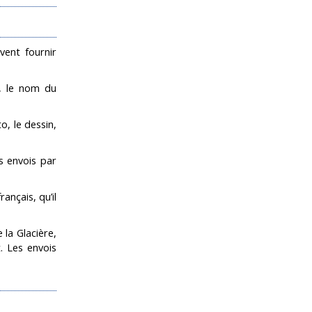
vent fournir
t, le nom du
o, le dessin,
s envois par
ançais, qu’il
e la Glacière,
. Les envois