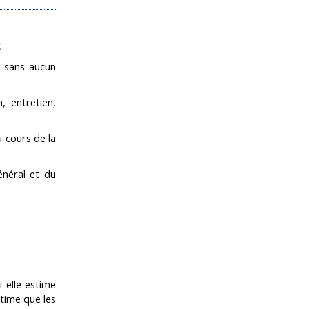
;
) sans aucun
, entretien,
u cours de la
énéral et du
 elle estime
stime que les