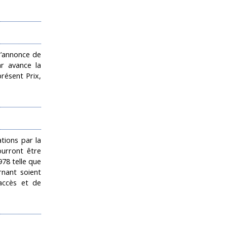
l’annonce de
ar avance la
résent Prix,
tions par la
ourront être
1978 telle que
rnant soient
’accès et de