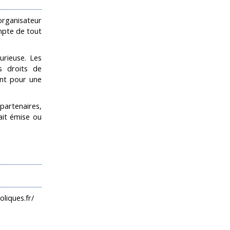
organisateur
empte de tout
urieuse. Les
s droits de
ent pour une
partenaires,
ait émise ou
liques.fr/