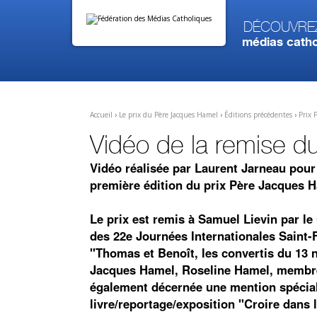
Aller
Outils
au
personnels
contenu.
Découvre
|
médias catho
Aller
à
la
navigation
Accueil
›
Le prix du Père Jacques Hamel
›
Éditions précédentes
›
Prix 
Vidéo de la remise d
Vidéo réalisée par Laurent Jarneau pour
première édition du prix Père Jacques 
Le prix est remis à Samuel Lievin par le 
des 22e Journées Internationales Saint-
"Thomas et Benoît, les convertis du 13 
Jacques Hamel, Roseline Hamel, membre 
également décernée une mention spécial
livre/reportage/exposition "Croire dans l