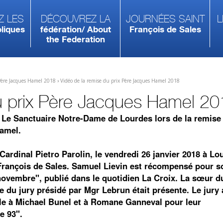
z les
Découvrez la
Journées Saint
L
liques
fédération/ About
François de Sales
the Federation
Père Jacques Hamel 2018
›
Vidéo de la remise du prix Père Jacques Hamel 2018
u prix Père Jacques Hamel 2
 Le Sanctuaire Notre-Dame de Lourdes lors de la remise 
Hamel.
Cardinal Pietro Parolin, le vendredi 26 janvier 2018 à Lo
François de Sales. Samuel Lievin est récompensé pour so
novembre", publié dans le quotidien La Croix. La sœur d
du jury présidé par Mgr Lebrun était présente. Le jury 
e à Michael Bunel et à Romane Ganneval pour leur
e 93".