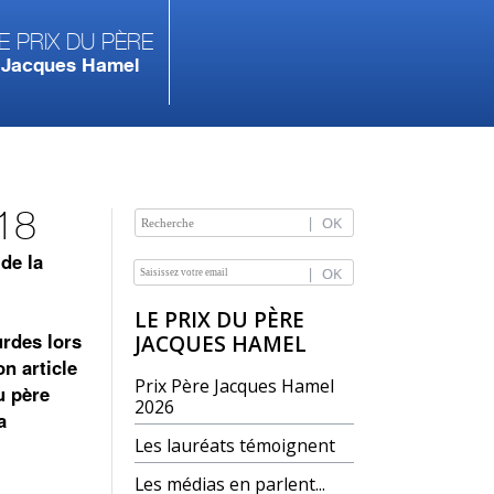
e prix du Père
Jacques Hamel
018
de la
NAVIGATION
LE PRIX DU PÈRE
urdes lors
JACQUES HAMEL
n article
Prix Père Jacques Hamel
u père
2026
a
Les lauréats témoignent
Les médias en parlent...