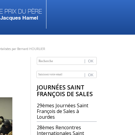
e prix du Père
Jacques Hamel
 réalisées par Bernard HOURLIER
NAVIGATION
JOURNÉES SAINT
FRANÇOIS DE SALES
29èmes Journées Saint
François de Sales à
Lourdes
28èmes Rencontres
Internationales Saint