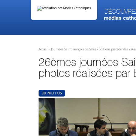
Aller
Outils
au
personnels
contenu.
Découvre
|
médias catho
Aller
à
la
navigation
Accueil
›
Journées Saint François de Sales
›
Éditions précédentes
›
26è
26èmes journées Sai
photos réalisées pa
38 PHOTOS