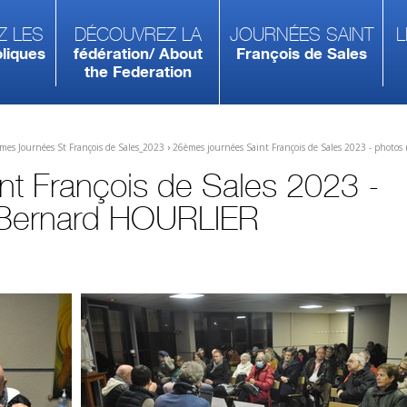
z les
Découvrez la
Journées Saint
L
liques
fédération/ About
François de Sales
the Federation
mes Journées St François de Sales_2023
›
26èmes journées Saint François de Sales 2023 - photos
nt François de Sales 2023 -
r Bernard HOURLIER