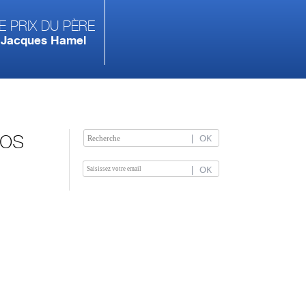
e prix du Père
Jacques Hamel
nos