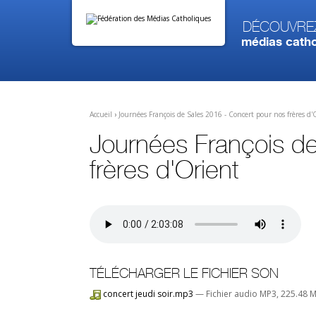
Aller
Outils
au
personnels
contenu.
Découvre
|
médias catho
Aller
à
la
navigation
Accueil
›
Journées François de Sales 2016 - Concert pour nos frères d'
Journées François d
frères d'Orient
TÉLÉCHARGER LE FICHIER SON
concert jeudi soir.mp3
— Fichier audio MP3, 225.48 