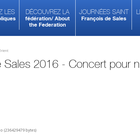
z les
Découvrez la
Journées Saint
L
liques
fédération/ About
François de Sales
the Federation
Orient
e Sales 2016 - Concert pour 
Mo (236429479 bytes)