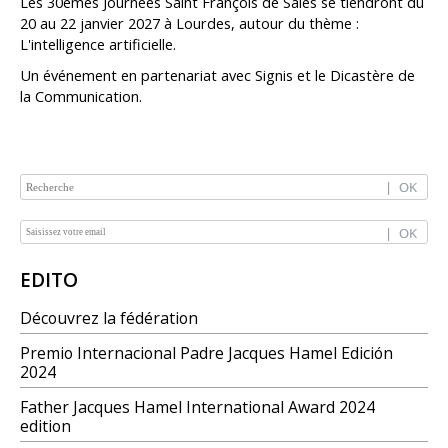
Les 30èmes Journées Saint François de Sales se tiendront du
20 au 22 janvier 2027 à Lourdes, autour du thème :
L'intelligence artificielle.
Un événement en partenariat avec Signis et le Dicastère de
la Communication.
NAVIGATION
EDITO
Découvrez la fédération
Premio Internacional Padre Jacques Hamel Edición
2024
Father Jacques Hamel International Award 2024
edition