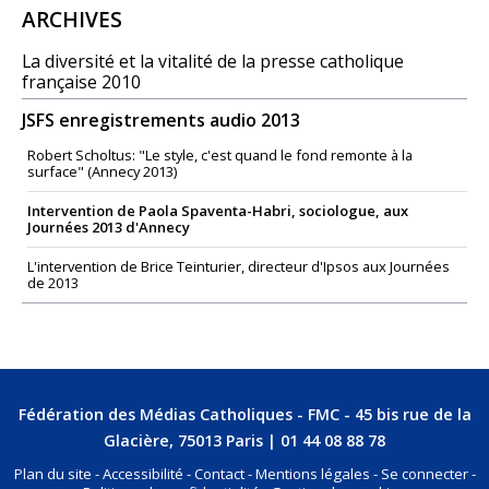
NAVIGATION
ARCHIVES
La diversité et la vitalité de la presse catholique
française 2010
JSFS enregistrements audio 2013
Robert Scholtus: "Le style, c'est quand le fond remonte à la
surface" (Annecy 2013)
Intervention de Paola Spaventa-Habri, sociologue, aux
Journées 2013 d'Annecy
L'intervention de Brice Teinturier, directeur d'Ipsos aux Journées
de 2013
Fédération des Médias Catholiques - FMC - 45 bis rue de la
Glacière, 75013 Paris | 01 44 08 88 78
Plan du site
Accessibilité
Contact
Mentions légales
Se connecter