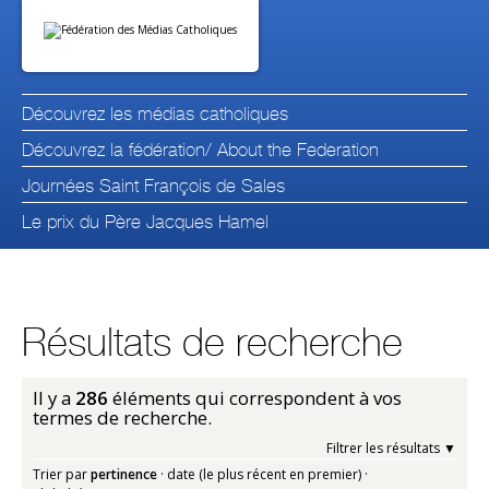
Aller
Outils
au
personnels
contenu.
|
Aller
à
la
navigation
Découvrez les médias catholiques
Découvrez la fédération/ About the Federation
Journées Saint François de Sales
Le prix du Père Jacques Hamel
Résultats de recherche
Il y a
286
éléments qui correspondent à vos
termes de recherche.
Filtrer les résultats
Trier par
pertinence
·
date (le plus récent en premier)
·