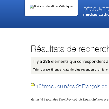
Aller
Outils
au
personnels
contenu.
Découvre
|
médias catho
Aller
à
la
navigation
Résultats de recherc
Il y a
286
éléments qui correspondent à 
Trier par
pertinence
·
date (le plus récent en premier)
·
18èmes Journées St François de
Rattaché à
Journées Saint François de Sales
/
Éditions pr