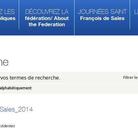
z les
Découvrez la
Journées Saint
L
liques
fédération/ About
François de Sales
the Federation
he
vos termes de recherche.
Filtrer l
alphabétiquement
 Sales_2014
écédentes