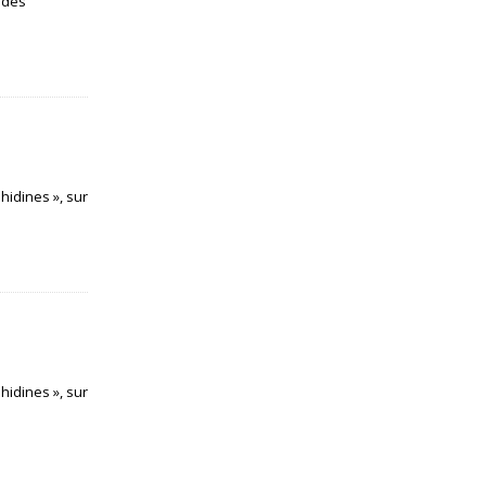
s des
hidines », sur
hidines », sur