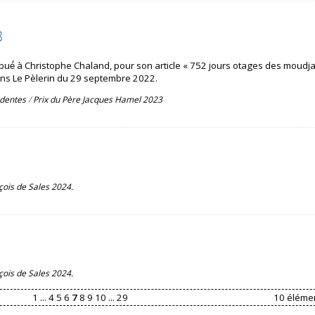
3
bué́ à Christophe Chaland, pour son article « 752 jours otages des moudja
u dans Le Pèlerin du 29 septembre 2022.
édentes
/
Prix du Père Jacques Hamel 2023
çois de Sales 2024.
çois de Sales 2024.
1
...
4
5
6
7
8
9
10
...
29
10 élémen