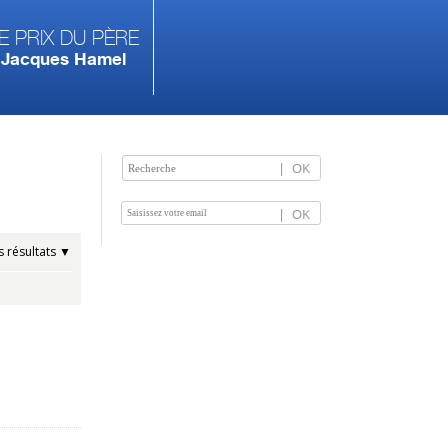
e prix du Père
Jacques Hamel
es résultats