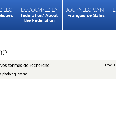
z les
Découvrez la
Journées Saint
L
liques
fédération/ About
François de Sales
the Federation
he
vos termes de recherche.
Filtrer l
alphabétiquement