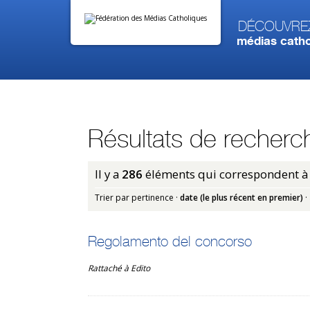
Aller
Outils
au
personnels
contenu.
Découvre
|
médias catho
Aller
à
la
navigation
Résultats de recherc
Il y a
286
éléments qui correspondent à 
Trier par
pertinence
·
date (le plus récent en premier)
·
Regolamento del concorso
Rattaché à
Edito