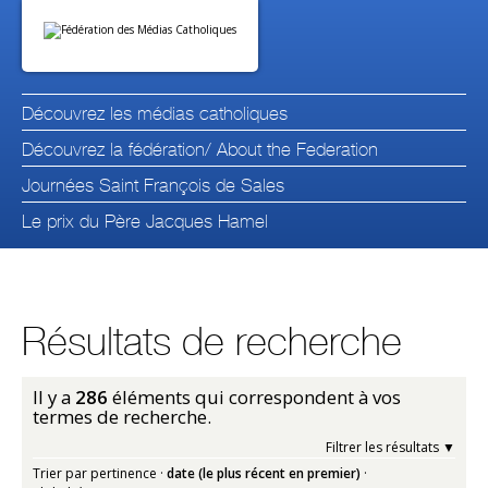
Aller
Outils
au
personnels
contenu.
|
Aller
à
la
navigation
Découvrez les médias catholiques
Découvrez la fédération/ About the Federation
Journées Saint François de Sales
Le prix du Père Jacques Hamel
Résultats de recherche
Il y a
286
éléments qui correspondent à vos
termes de recherche.
Filtrer les résultats
Trier par
pertinence
·
date (le plus récent en premier)
·