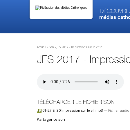
Aller
Outils
au
personnels
contenu.
Découvre
|
médias catho
Aller
à
la
navigation
Accueil
›
Son
›
JFS 2017 - Impressions sur le vif 2
JFS 2017 - Impression
TÉLÉCHARGER LE FICHIER SON
01-27 8h30 Impression sur le vif.mp3
— Fichier audio
Partager ce son