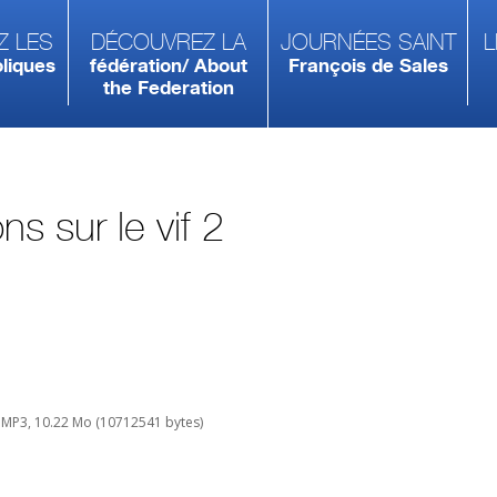
z les
Découvrez la
Journées Saint
L
liques
fédération/ About
François de Sales
the Federation
s sur le vif 2
 MP3, 10.22 Mo (10712541 bytes)