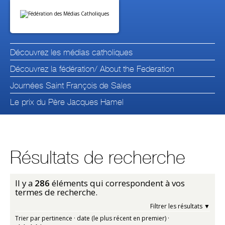
Aller
Outils
au
personnels
contenu.
|
Aller
à
la
navigation
Découvrez les médias catholiques
Découvrez la fédération/ About the Federation
Journées Saint François de Sales
Le prix du Père Jacques Hamel
Résultats de recherche
Il y a
286
éléments qui correspondent à vos
termes de recherche.
Filtrer les résultats
Trier par
pertinence
·
date (le plus récent en premier)
·