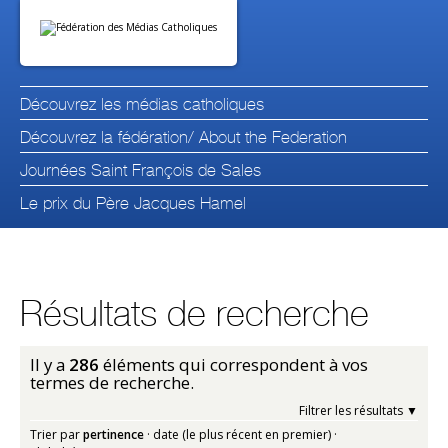
Aller
Outils
au
personnels
contenu.
|
Aller
à
la
navigation
Découvrez les médias catholiques
Découvrez la fédération/ About the Federation
Journées Saint François de Sales
Le prix du Père Jacques Hamel
Résultats de recherche
Il y a
286
éléments qui correspondent à vos
termes de recherche.
Filtrer les résultats
Trier par
pertinence
·
date (le plus récent en premier)
·