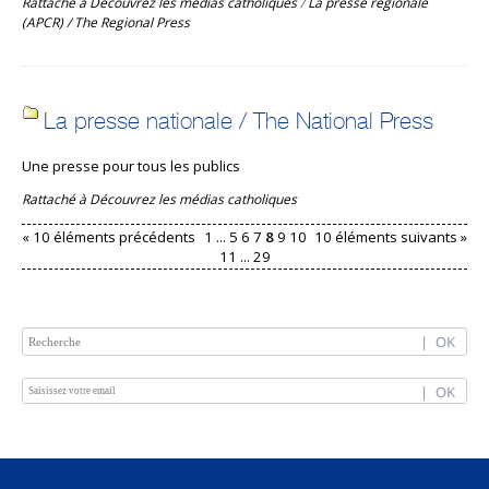
Rattaché à
Découvrez les médias catholiques
/
La presse régionale
(APCR) / The Regional Press
La presse nationale / The National Press
Une presse pour tous les publics
Rattaché à
Découvrez les médias catholiques
« 10 éléments précédents
1
...
5
6
7
8
9
10
10 éléments suivants »
11
...
29