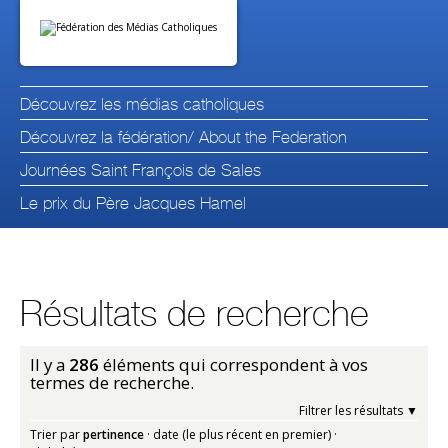
Aller
Outils
au
personnels
contenu.
|
Aller
à
la
navigation
Découvrez les médias catholiques
Découvrez la fédération/ About the Federation
Journées Saint François de Sales
Le prix du Père Jacques Hamel
Résultats de recherche
Il y a
286
éléments qui correspondent à vos
termes de recherche.
Filtrer les résultats
Trier par
pertinence
·
date (le plus récent en premier)
·