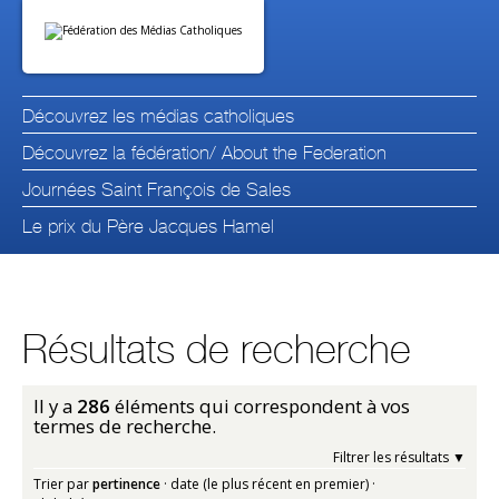
Aller
Outils
au
personnels
contenu.
|
Aller
à
la
navigation
Découvrez les médias catholiques
Découvrez la fédération/ About the Federation
Journées Saint François de Sales
Le prix du Père Jacques Hamel
Résultats de recherche
Il y a
286
éléments qui correspondent à vos
termes de recherche.
Filtrer les résultats
Trier par
pertinence
·
date (le plus récent en premier)
·