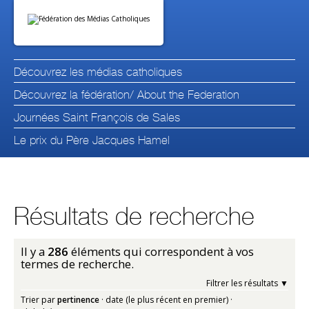
Aller
Outils
au
personnels
contenu.
|
Aller
à
la
navigation
Découvrez les médias catholiques
Découvrez la fédération/ About the Federation
Journées Saint François de Sales
Le prix du Père Jacques Hamel
Résultats de recherche
Il y a
286
éléments qui correspondent à vos
termes de recherche.
Filtrer les résultats
Trier par
pertinence
·
date (le plus récent en premier)
·